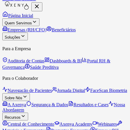
Página Inicial
Quem Servimos
Empresas (RH/CFO)
Beneficiários
Soluções
Para a Empresa
Auditoria de Contas
Dashboards & BI
Portal RH &
Governança
Saúde Preditiva
Para o Colaborador
Navegação de Pacientes
Jornada Digital
FaceScan Biometria
Sobre Nós
A Axenya
Segurança & Dados
Resultados e Cases
Nossa
Abordagem
Recursos
Central de Conhecimento
Axenya Academy
Webinares