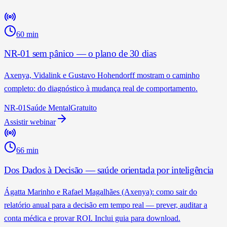
60 min
NR-01 sem pânico — o plano de 30 dias
Axenya, Vidalink e Gustavo Hohendorff mostram o caminho
completo: do diagnóstico à mudança real de comportamento.
NR-01
Saúde Mental
Gratuito
Assistir webinar
66 min
Dos Dados à Decisão — saúde orientada por inteligência
Ágatta Marinho e Rafael Magalhães (Axenya): como sair do
relatório anual para a decisão em tempo real — prever, auditar a
conta médica e provar ROI. Inclui guia para download.