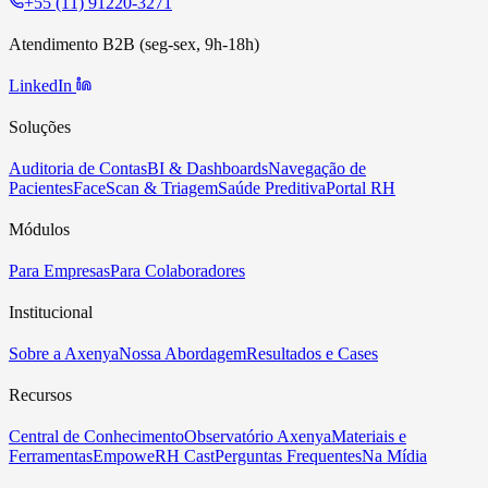
+55 (11) 91220-3271
Atendimento B2B (seg-sex, 9h-18h)
LinkedIn
Soluções
Auditoria de Contas
BI & Dashboards
Navegação de
Pacientes
FaceScan & Triagem
Saúde Preditiva
Portal RH
Módulos
Para Empresas
Para Colaboradores
Institucional
Sobre a Axenya
Nossa Abordagem
Resultados e Cases
Recursos
Central de Conhecimento
Observatório Axenya
Materiais e
Ferramentas
EmpoweRH Cast
Perguntas Frequentes
Na Mídia