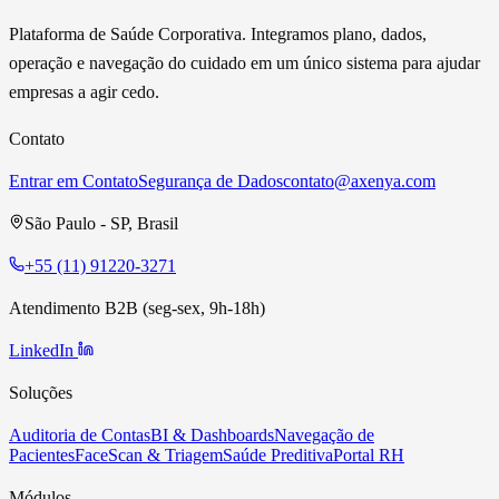
Plataforma de Saúde Corporativa. Integramos plano, dados,
operação e navegação do cuidado em um único sistema para ajudar
empresas a agir cedo.
Contato
Entrar em Contato
Segurança de Dados
contato@axenya.com
São Paulo - SP, Brasil
+55 (11) 91220-3271
Atendimento B2B (seg-sex, 9h-18h)
LinkedIn
Soluções
Auditoria de Contas
BI & Dashboards
Navegação de
Pacientes
FaceScan & Triagem
Saúde Preditiva
Portal RH
Módulos