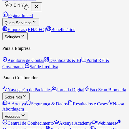
Página Inicial
Quem Servimos
Empresas (RH/CFO)
Beneficiários
Soluções
Para a Empresa
Auditoria de Contas
Dashboards & BI
Portal RH &
Governança
Saúde Preditiva
Para o Colaborador
Navegação de Pacientes
Jornada Digital
FaceScan Biometria
Sobre Nós
A Axenya
Segurança & Dados
Resultados e Cases
Nossa
Abordagem
Recursos
Central de Conhecimento
Axenya Academy
Webinares