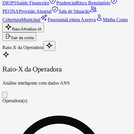
DIOPS
Saúde Financeira
Prudencial
Risco Regulatório
PEONA
Provisão Atuarial
Sala de Situação
Cobertura
Municipal
Panorama
Leitura Axenya
Minha Conta
Raio-X
Análise IA
Sair da conta
Raio-X da Operadora
Raio-X da Operadora
Análise inteligente com dados ANS
Operadora(s)