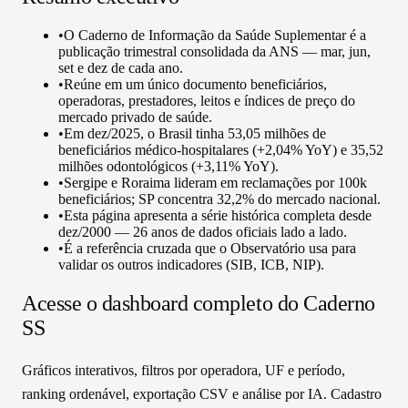
•
O Caderno de Informação da Saúde Suplementar é a
publicação trimestral consolidada da ANS — mar, jun,
set e dez de cada ano.
•
Reúne em um único documento beneficiários,
operadoras, prestadores, leitos e índices de preço do
mercado privado de saúde.
•
Em dez/2025, o Brasil tinha 53,05 milhões de
beneficiários médico-hospitalares (+2,04% YoY) e 35,52
milhões odontológicos (+3,11% YoY).
•
Sergipe e Roraima lideram em reclamações por 100k
beneficiários; SP concentra 32,2% do mercado nacional.
•
Esta página apresenta a série histórica completa desde
dez/2000 — 26 anos de dados oficiais lado a lado.
•
É a referência cruzada que o Observatório usa para
validar os outros indicadores (SIB, ICB, NIP).
Acesse o dashboard completo do
Caderno
SS
Gráficos interativos, filtros por operadora, UF e período,
ranking ordenável, exportação CSV e análise por IA. Cadastro