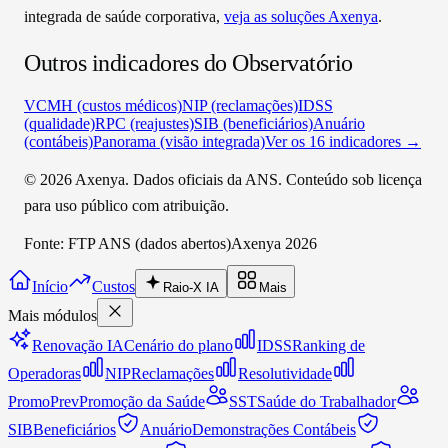
integrada de saúde corporativa,
veja as soluções Axenya
.
Outros indicadores do Observatório
VCMH (custos médicos)
NIP (reclamações)
IDSS
(qualidade)
RPC (reajustes)
SIB (beneficiários)
Anuário
(contábeis)
Panorama (visão integrada)
Ver os 16 indicadores →
©
2026
Axenya. Dados oficiais da ANS. Conteúdo sob licença
para uso público com atribuição.
Fonte: FTP ANS (dados abertos)
Axenya 2026
Início
Custos
Raio-X IA
Mais
Mais módulos
Renovação IA
Cenário do plano
IDSS
Ranking de
Operadoras
NIP
Reclamações
Resolutividade
PromoPrev
Promoção da Saúde
SST
Saúde do Trabalhador
SIB
Beneficiários
Anuário
Demonstrações Contábeis